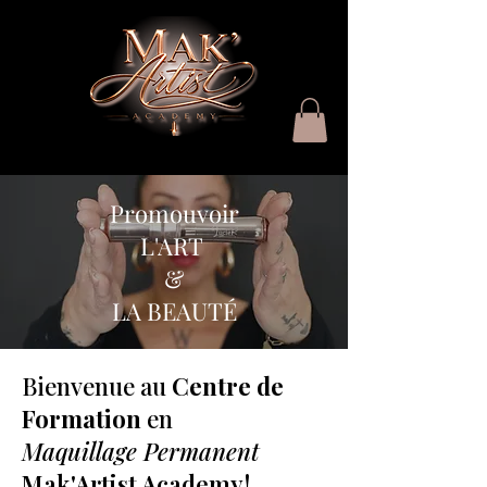
Promouvoir
L'ART
&
LA BEAUTÉ
Bienvenue au
Centre de
Formation
en
Maquillage Permanent
Mak'Artist Academy!