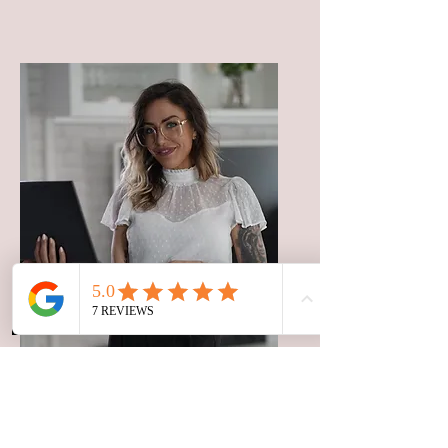
Marie WIDENLOCHER

Experte du Hairstroke : 
Maîtrisant l'art du réalisme en 
maquillage permanent, elle 
vous guidera à travers les 
techniques avancées pour 