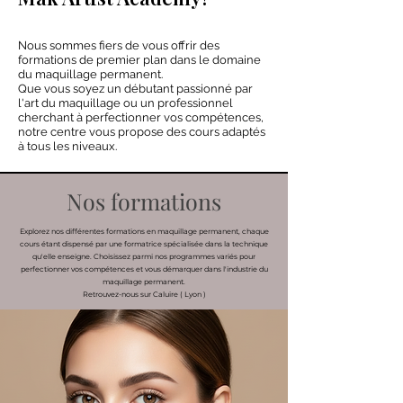
Nous sommes fiers de vous offrir des
formations de premier plan dans le domaine
du maquillage permanent.
Que vous soyez un débutant passionné par
l'art du maquillage ou un professionnel
cherchant à perfectionner vos compétences,
notre centre vous propose des cours adaptés
à tous les niveaux.
Nos formations
Explorez nos différentes formations en maquillage permanent, chaque
cours étant dispensé par une formatrice spécialisée dans la technique
qu'elle enseigne. Choisissez parmi nos programmes variés pour
perfectionner vos compétences et vous démarquer dans l'industrie du
maquillage permanent.
Retrouvez-nous sur Caluire ( Lyon )