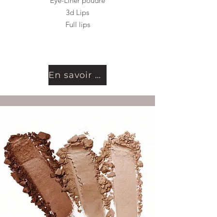
Eye-Liner poudré
3d Lips
Full lips
En savoir plus...