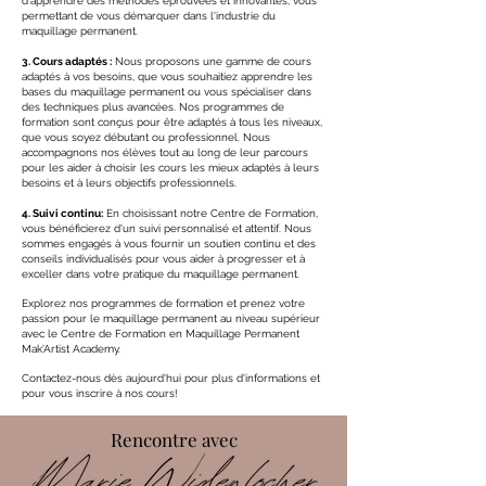
d'apprendre des méthodes éprouvées et innovantes, vous
permettant de vous démarquer dans l'industrie du
maquillage permanent.
3. Cours adaptés :
Nous proposons une gamme de cours
adaptés à vos besoins, que vous souhaitiez apprendre les
bases du maquillage permanent ou vous spécialiser dans
des techniques plus avancées. Nos programmes de
formation sont conçus pour être adaptés à tous les niveaux,
que vous soyez débutant ou professionnel. Nous
accompagnons nos élèves tout au long de leur parcours
pour les aider à choisir les cours les mieux adaptés à leurs
besoins et à leurs objectifs professionnels.
4. Suivi continu:
En choisissant notre Centre de Formation,
vous bénéficierez d'un suivi personnalisé et attentif. Nous
sommes engagés à vous fournir un soutien continu et des
conseils individualisés pour vous aider à progresser et à
exceller dans votre pratique du maquillage permanent.
Explorez nos programmes de formation et prenez votre
passion pour le maquillage permanent au niveau supérieur
avec le Centre de Formation en Maquillage Permanent
Mak'Artist Academy.
Contactez-nous dès aujourd'hui pour plus d'informations et
pour vous inscrire à nos cours!
Rencontre avec