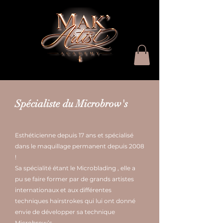
Spécialiste du
Microbrow's
Esthéticienne depuis 17 ans et spécialisé
dans le maquillage permanent depuis 2008
!
Sa spécialité étant le Microblading , elle a
pu se faire former par de grands artistes
internationaux et aux différentes
techniques hairstrokes qui lui ont donné
envie de développer sa technique
Microbrow’s