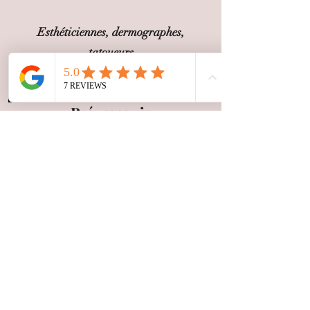
Esthéticiennes, dermographes,
tatoueurs
Pré-recquis
Avoir effectué la
formation
Hygiène et salubrité
Avoir suivi une formation
initiation
au maquillage
permanent